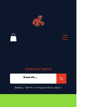
Centurion Sarms
​Bedste UK Sarms, online og sportstilskudsbutik