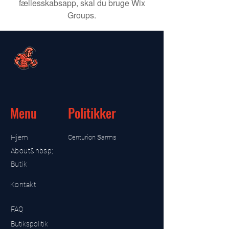
fællesskabsapp, skal du bruge Wix
Groups.
Menu
Politikker
Hjem
Centurion Sarms
About&nbsp;
Butik
Kontakt
FAQ
Butikspolitik