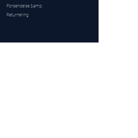
Forsendelse &amp;
Returnering
UK Sarms Store
UK based sarms and supplements store
Buy SARMS UK
Peptides Store UK
Fremstillet i Storbritannien
Company No.
15096278
VAT No. 450447994
The BEST UK Sarms Supplier in the North East
Designet af
Top Tier LTD
Kontakt