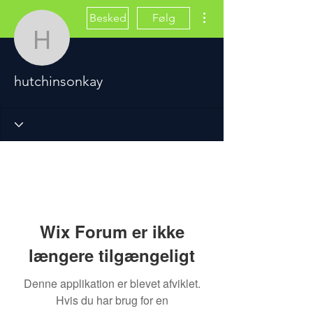
Flere handlinger
Besked
Følg
hutchinsonkay
hutchinsonkay
Wix Forum er ikke
længere tilgængeligt
Denne applikation er blevet afviklet.
Hvis du har brug for en