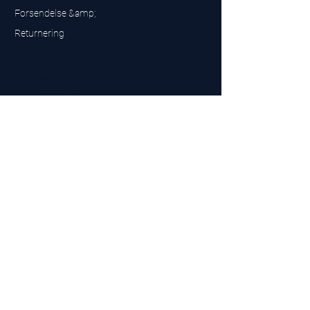
Forsendelse &amp;
Returnering
UK Sarms Store
UK based sarms and supplements store
Buy SARMS UK
Peptides Store UK
Fremstillet i Storbritannien
Company No.
15096278
VAT No. 450447994
The BEST UK Sarms Supplier in the North East
Designet af
Top Tier LTD
Kontakt