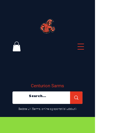
Centurion Sarms
​Bedste UK Sarms, online og sportstilskudsbutik