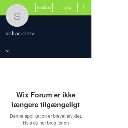
Flere handlinger
Besked
Følg
solrac.clmv
solrac.clmv
Wix Forum er ikke
længere tilgængeligt
Denne applikation er blevet afviklet.
Hvis du har brug for en