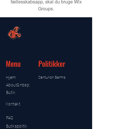
fællesskabsapp, skal du bruge Wix
Groups.
Menu
Politikker
Hjem
Centurion Sarms
About&nbsp;
Butik
Kontakt
FAQ
Butikspolitik