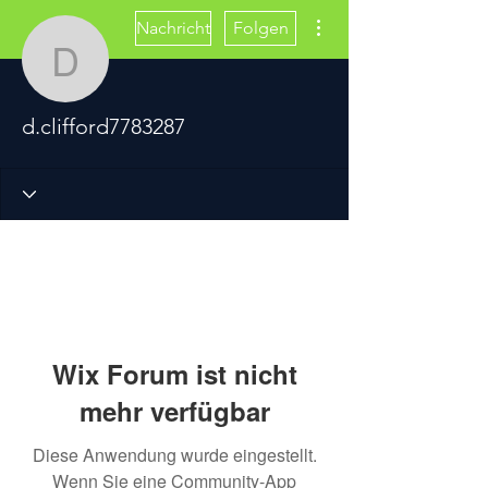
Weitere Optionen
Nachricht
Folgen
d.clifford7783287
d.clifford7783287
Wix Forum ist nicht
mehr verfügbar
Diese Anwendung wurde eingestellt.
Wenn Sie eine Community-App