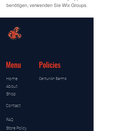
benötigen, verwenden Sie Wix Groups.
Menu
Policies
Home
Centurion Sarms
About
Shop
Contact
FAQ
Store Policy