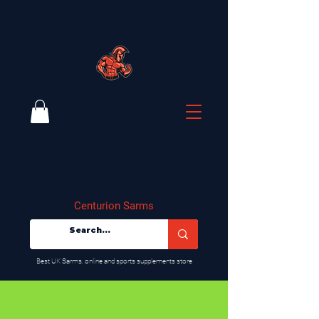
Centurion Sarms
​Best UK Sarms, online and sports supplements store