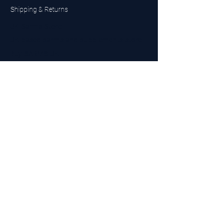
Shipping & Returns
UK Sarms Store
UK based sarms and supplements store
Buy SARMS UK
Peptides Store UK
Made in Britain
Company No.
15096278
VAT No. 450447994
The BEST UK Sarms Supplier in the North East
Designed by Top Tier LTD
Contact