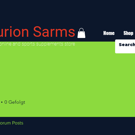
urion Sarms
Home
Shop
online and sports supplements store
0
Gefolgt
orum Posts