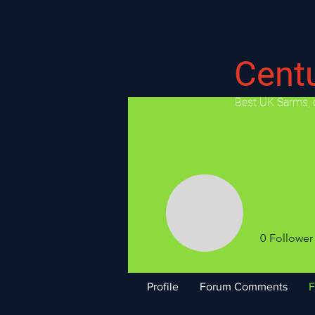
Cent
​Best UK Sarms, 
0
Follower
Profile
Forum Comments
F