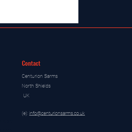
Contact
Centurion Sarms
North Shields
UK
(e):
i
nfo@centurionsarms.co.uk
s store
s store