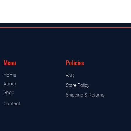
Menu
Policies
Home
FAQ
About
Store Policy
Shop
Shipping & Returns
Contact
UK Sarms Store
UK based sarms and supplement
Sarms and supplement