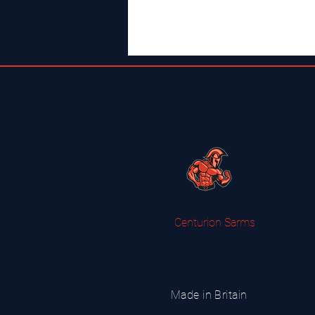
Centurion Sarms
Made in Britain