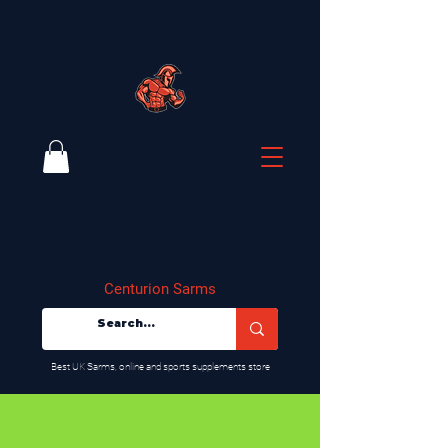
Centurion Sarms
​Best UK Sarms, online and sports supplements store