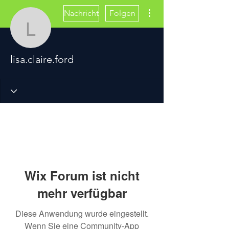
Weitere Optionen
Nachricht
Folgen
lisa.claire.ford
lisa.claire.ford
Wix Forum ist nicht
mehr verfügbar
Diese Anwendung wurde eingestellt.
Wenn Sie eine Community-App