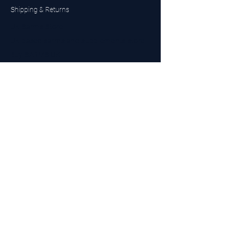
Shipping & Returns
UK Sarms Store
UK based sarms and supplements store
Buy SARMS UK
Peptides Store UK
Made in Britain
Company No.
15096278
VAT No. 450447994
The BEST UK Sarms Supplier in the North East
Designed by Top Tier LTD
Contact