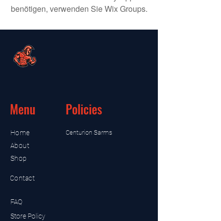
benötigen, verwenden Sie Wix Groups.
Menu
Policies
Home
Centurion Sarms
About
Shop
Contact
FAQ
Store Policy