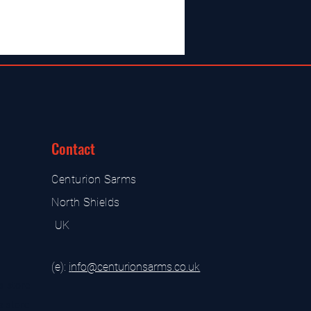
Contact
Centurion Sarms
North Shields
UK
(e):
i
nfo@centurionsarms.co.uk
s store
s store