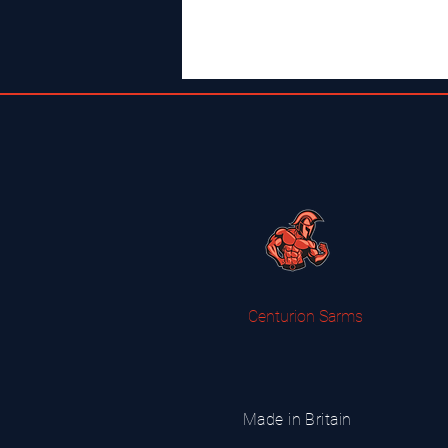
Centurion Sarms
Made in Britain