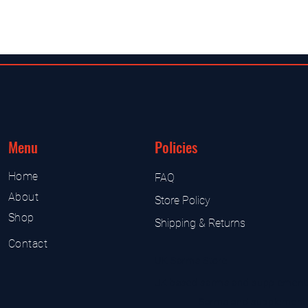
Menu
Policies
Home
FAQ
About
Store Policy
Shop
Shipping & Returns
Contact
UK Sarms Store
UK based sarms and supplement
Sarms and supplement