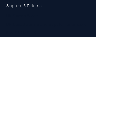
Shipping & Returns
UK Sarms Store
UK based sarms and supplements store
Buy SARMS UK
Peptides Store UK
Made in Britain
Company No.
15096278
VAT No. 450447994
The BEST UK Sarms Supplier in the North East
Designed by Top Tier LTD
Contact