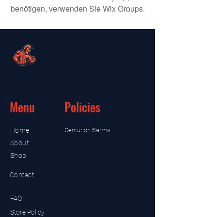
benötigen, verwenden Sie Wix Groups.
Menu
Policies
Home
Centurion Sarms
About
Shop
Contact
FAQ
Store Policy