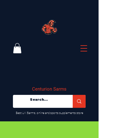
Centurion Sarms
​Best UK Sarms, online and sports supplements store