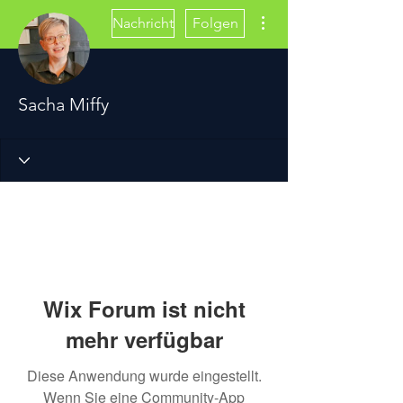
Weitere Optionen
Nachricht
Folgen
Sacha Miffy
Wix Forum ist nicht
mehr verfügbar
Diese Anwendung wurde eingestellt.
Wenn Sie eine Community-App