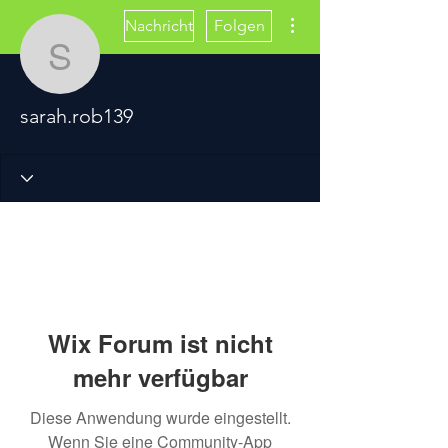
Weitere Optionen
Nachricht
Folgen
sarah.rob139
sarah.rob139
Wix Forum ist nicht
mehr verfügbar
Diese Anwendung wurde eingestellt.
Wenn Sie eine Community-App