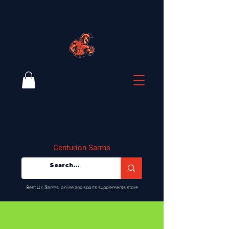
Centurion Sarms
​Best UK Sarms, online and sports supplements store