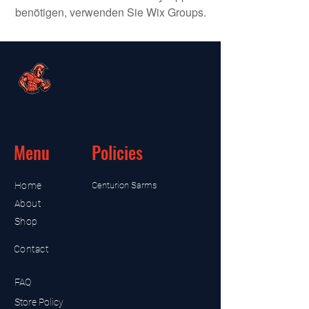
benötigen, verwenden Sie Wix Groups.
Menu
Policies
Home
Centurion Sarms
About
Shop
Contact
FAQ
Store Policy