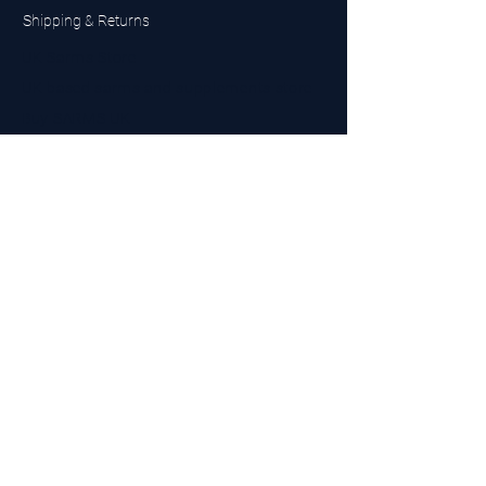
Shipping & Returns
UK Sarms Store
UK based sarms and supplements store
Buy SARMS UK
Peptides Store UK
Made in Britain
Company No.
15096278
VAT No. 450447994
The BEST UK Sarms Supplier in the North East
Designed by Top Tier LTD
Contact