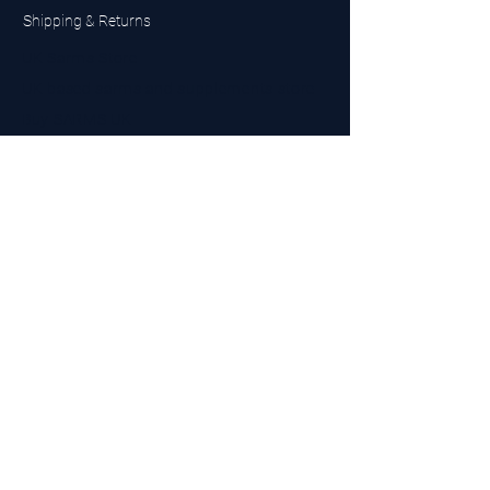
Shipping & Returns
UK Sarms Store
UK based sarms and supplements store
Buy SARMS UK
Peptides Store UK
Made in Britain
Company No.
15096278
VAT No. 450447994
The BEST UK Sarms Supplier in the North East
Designed by Top Tier LTD
Contact