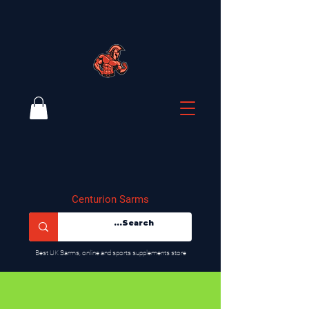
Centurion Sarms
​Best UK Sarms, online and sports supplements store