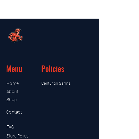
Menu
Policies
Home
Centurion Sarms
About
Shop
Contact
FAQ
Store Policy