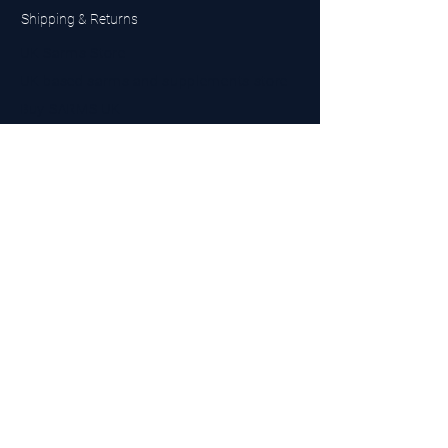
Shipping & Returns
UK Sarms Store
UK based sarms and supplements store
Buy SARMS UK
Peptides Store UK
Made in Britain
Company No.
15096278
VAT No. 450447994
The BEST UK Sarms Supplier in the North East
Designed by Top Tier LTD
Contact