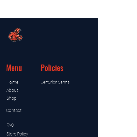
Menu
Policies
Home
Centurion Sarms
About
Shop
Contact
FAQ
Store Policy