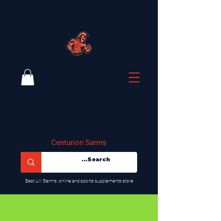
Centurion Sarms
​Best UK Sarms, online and sports supplements store