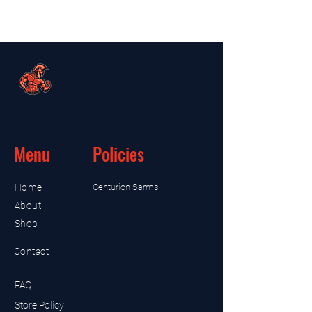
Menu
Policies
Home
Centurion Sarms
About
Shop
Contact
FAQ
Store Policy