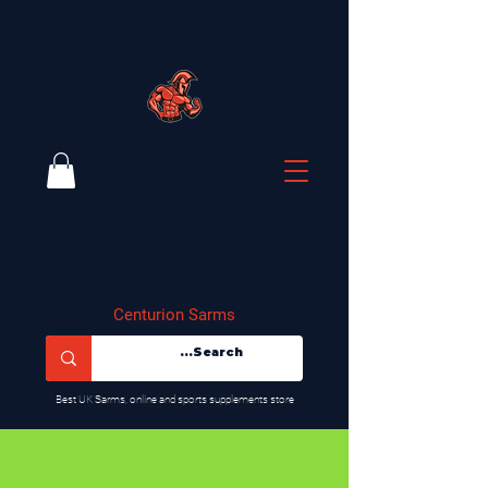
Centurion Sarms
​Best UK Sarms, online and sports supplements store