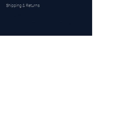
Shipping & Returns
UK Sarms Store
UK based sarms and supplements store
Buy SARMS UK
Peptides Store UK
Made in Britain
Company No.
15096278
VAT No. 450447994
The BEST UK Sarms Supplier in the North East
Designed by Top Tier LTD
Contact