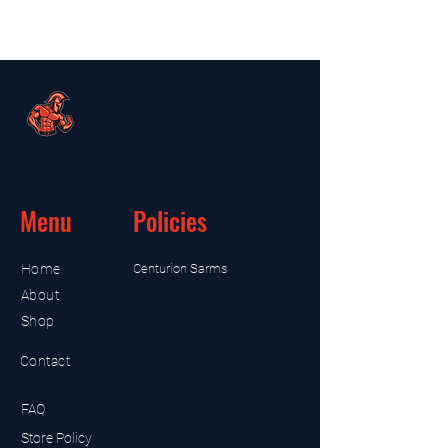
Menu
Policies
Home
Centurion Sarms
About
Shop
Contact
FAQ
Store Policy