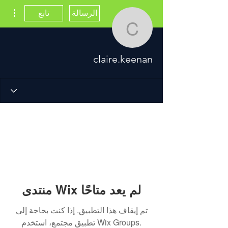
مزيد
الرسالة
تابع
claire.keenan
claire.keenan
منتدى Wix لم يعد متاحًا
تم إيقاف هذا التطبيق. إذا كنت بحاجة إلى
تطبيق مجتمع، استخدم Wix Groups.