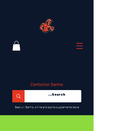
Centurion Sarms
​Best UK Sarms, online and sports supplements store