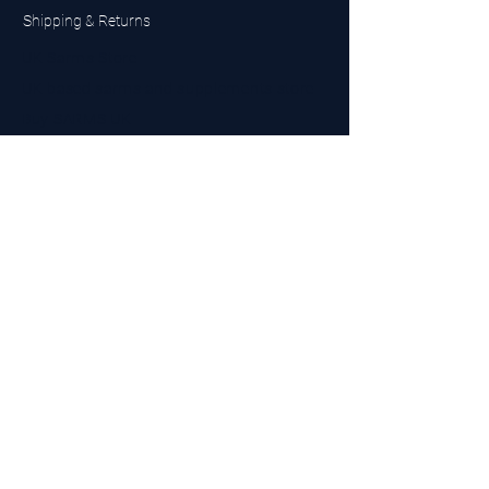
Shipping & Returns
UK Sarms Store
UK based sarms and supplements store
Buy SARMS UK
Peptides Store UK
Made in Britain
Company No.
15096278
VAT No. 450447994
The BEST UK Sarms Supplier in the North East
Designed by Top Tier LTD
Contact