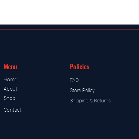
Menu
Policies
Home
FAQ
About
Store Policy
Shop
Shipping & Returns
Contact
UK Sarms Store
UK based sarms and supplement
Sarms and supplement