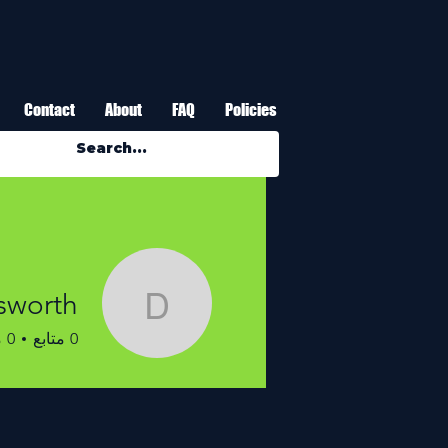
Contact
About
FAQ
Policies
sworth
elunsworth
0
متابع
0
م