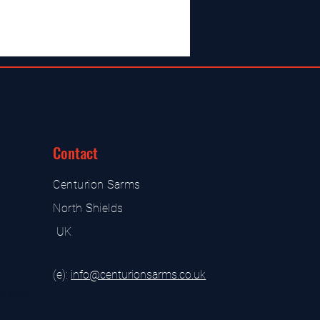
Contact
Centurion Sarms
North Shields
UK
(e):
i
nfo@centurionsarms.co.uk
s store
s store