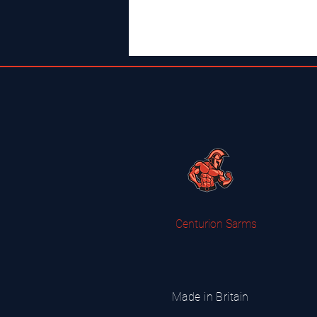
Centurion Sarms
Made in Britain