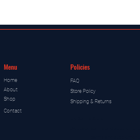
Menu
Policies
Home
FAQ
About
Store Policy
Shop
Shipping & Returns
Contact
UK Sarms Store
UK based sarms and supplement
Sarms and supplement