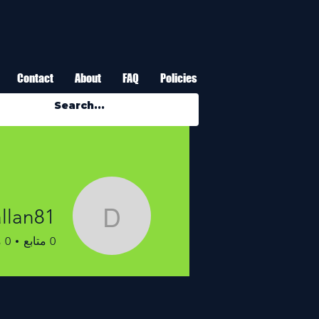
Contact
About
FAQ
Policies
llan81
wnallan81
0
متابع
0
م