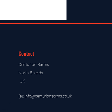
Contact
Centurion Sarms
North Shields
UK
(e):
i
nfo@centurionsarms.co.uk
s store
s store