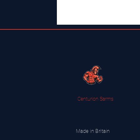
Centurion Sarms
Made in Britain