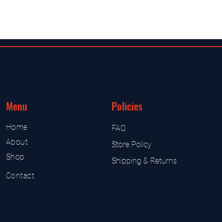
Menu
Policies
Home
FAQ
About
Store Policy
Shop
Shipping & Returns
Contact
UK Sarms Store
UK based sarms and supplement
Sarms and supplement