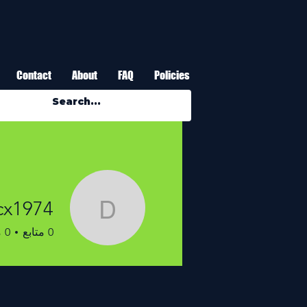
Contact
About
FAQ
Policies
cx1974
ffacx1974
0
متابع
0
م