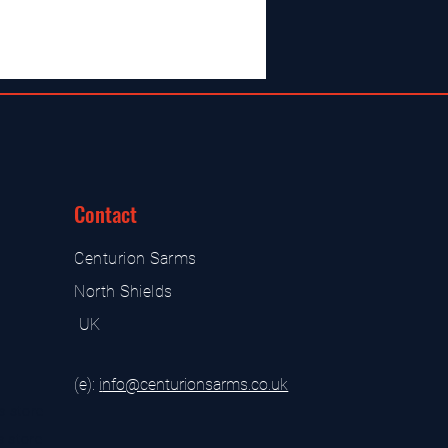
Contact
Centurion Sarms
North Shields
UK
(e):
i
nfo@centurionsarms.co.uk
s store
s store