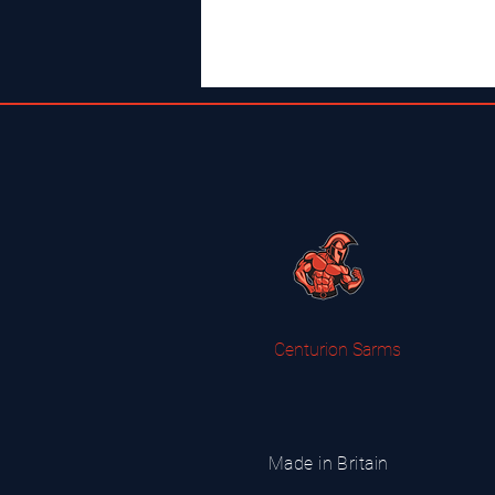
Centurion Sarms
Made in Britain