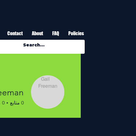
Contact
About
FAQ
Policies
reeman
0
متابع
0
م