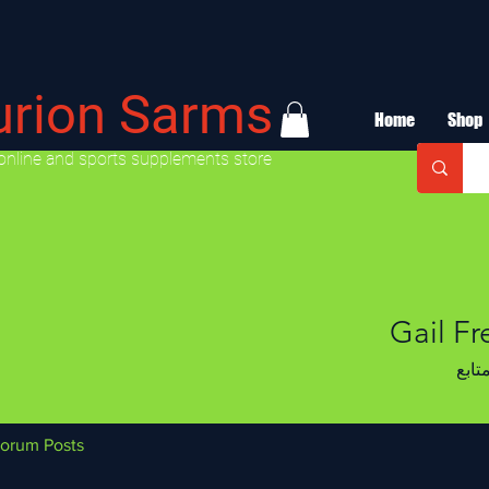
urion Sarms
Home
Shop
online and sports supplements store
Gail F
تابع
orum Posts