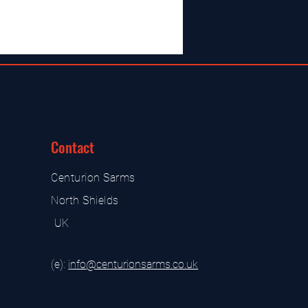
Contact
Centurion Sarms
North Shields
UK
(e):
i
nfo@centurionsarms.co.uk
s store
s store