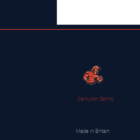
Centurion Sarms
Made in Britain