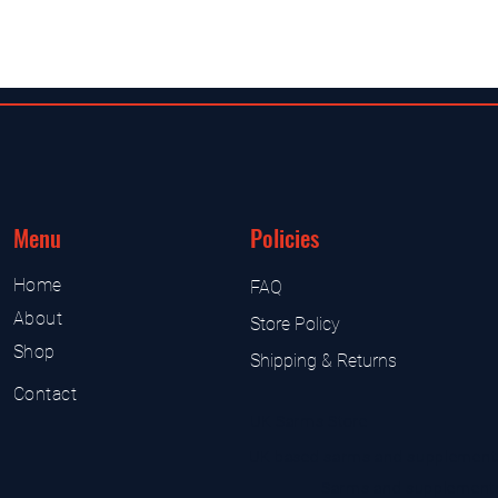
Menu
Policies
Home
FAQ
About
Store Policy
Shop
Shipping & Returns
Contact
UK Sarms Store
UK based sarms and supplement
Sarms and supplement