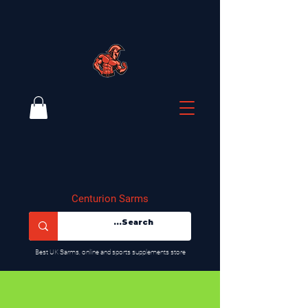
Centurion Sarms
​Best UK Sarms, online and sports supplements store