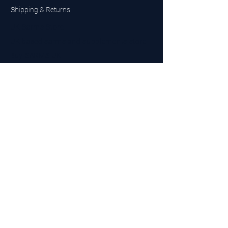
Shipping & Returns
UK Sarms Store
UK based sarms and supplements store
Buy SARMS UK
Peptides Store UK
Made in Britain
Company No.
15096278
VAT No. 450447994
The BEST UK Sarms Supplier in the North East
Designed by Top Tier LTD
Contact