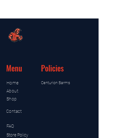
Menu
Policies
Home
Centurion Sarms
About
Shop
Contact
FAQ
Store Policy