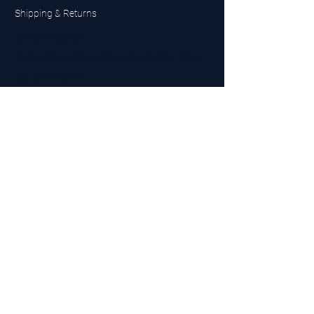
Shipping & Returns
UK Sarms Store
UK based sarms and supplements store
Buy SARMS UK
Peptides Store UK
Made in Britain
Company No.
15096278
VAT No. 450447994
The BEST UK Sarms Supplier in the North East
Designed by Top Tier LTD
Contact