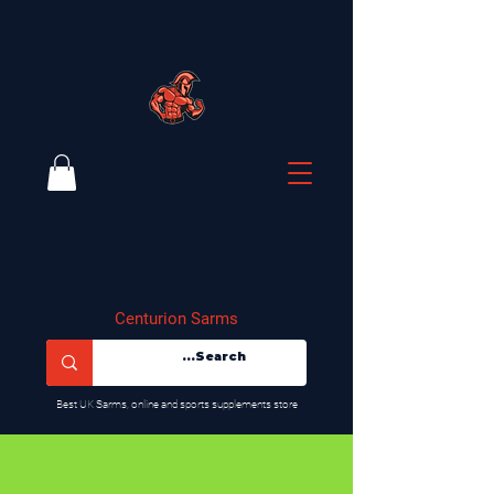
Centurion Sarms
​Best UK Sarms, online and sports supplements store