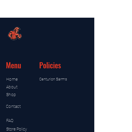
Menu
Policies
Home
Centurion Sarms
About
Shop
Contact
FAQ
Store Policy