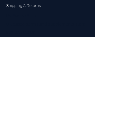
Shipping & Returns
UK Sarms Store
UK based sarms and supplements store
Buy SARMS UK
Peptides Store UK
Made in Britain
Company No.
15096278
VAT No. 450447994
The BEST UK Sarms Supplier in the North East
Designed by Top Tier LTD
Contact