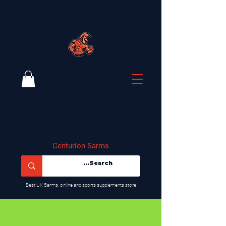
Centurion Sarms
​Best UK Sarms, online and sports supplements store