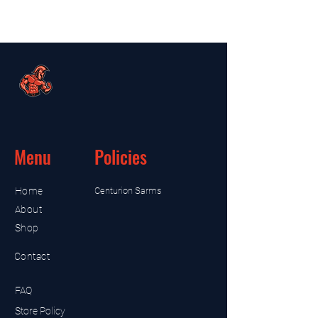
Menu
Policies
Home
Centurion Sarms
About
Shop
Contact
FAQ
Store Policy