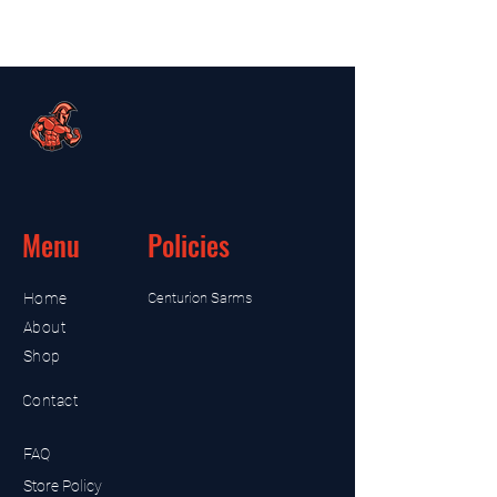
Menu
Policies
Home
Centurion Sarms
About
Shop
Contact
FAQ
Store Policy