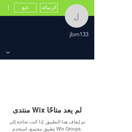
مزيد
الرسالة
تابع
jbm133
jbm133
منتدى Wix لم يعد متاحًا
تم إيقاف هذا التطبيق. إذا كنت بحاجة إلى
تطبيق مجتمع، استخدم Wix Groups.