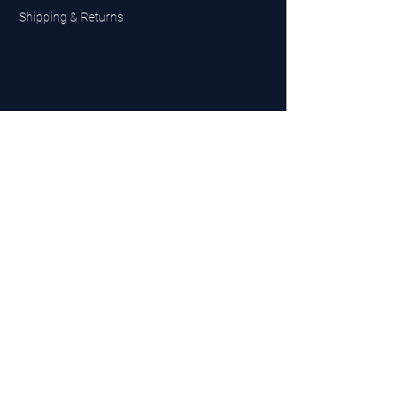
Shipping & Returns
UK Sarms Store
UK based sarms and supplements store
Buy SARMS UK
Peptides Store UK
Made in Britain
Company No.
15096278
VAT No. 450447994
The BEST UK Sarms Supplier in the North East
Designed by Top Tier LTD
Contact