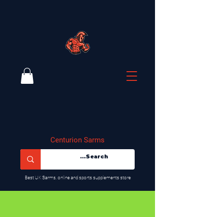
Centurion Sarms
​Best UK Sarms, online and sports supplements store