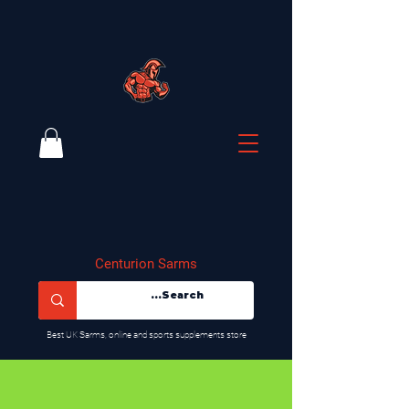
Centurion Sarms
​Best UK Sarms, online and sports supplements store