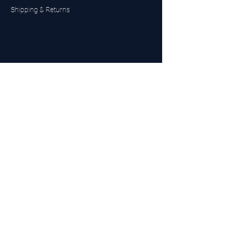
Shipping & Returns
UK Sarms Store
UK based sarms and supplements store
Buy SARMS UK
Peptides Store UK
Made in Britain
Company No.
15096278
VAT No. 450447994
The BEST UK Sarms Supplier in the North East
Designed by Top Tier LTD
Contact