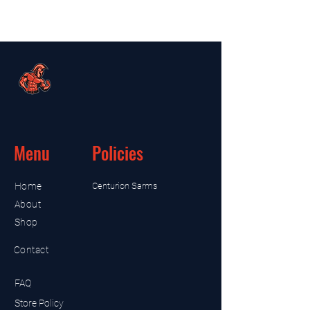
Menu
Policies
Home
Centurion Sarms
About
Shop
Contact
FAQ
Store Policy