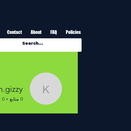
Contact
About
FAQ
Policies
n.gizzy
aren.gizzy
0
متابع
0
م