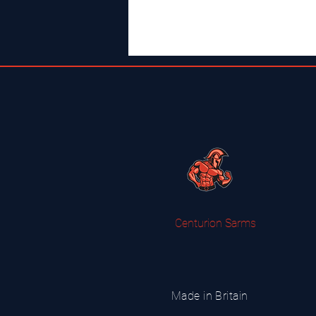
Centurion Sarms
Made in Britain