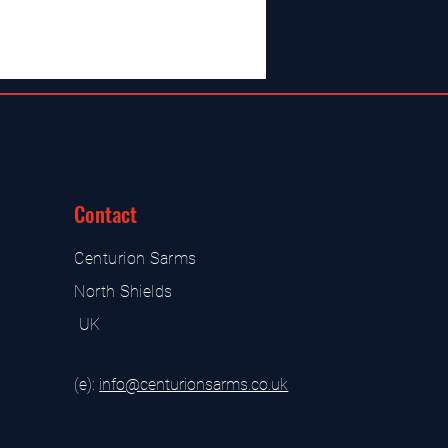
Contact
Centurion Sarms
North Shields
UK
(e):
i
nfo@centurionsarms.co.uk
s store
s store