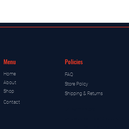
Menu
Policies
Home
FAQ
About
Store Policy
Shop
Shipping & Returns
Contact
UK Sarms Store
UK based sarms and supplement
Sarms and supplement