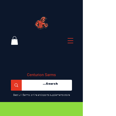
Centurion Sarms
​Best UK Sarms, online and sports supplements store