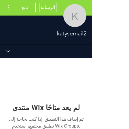
مزيد
الرسالة
تابع
katysemail2
katysemail2
منتدى Wix لم يعد متاحًا
تم إيقاف هذا التطبيق. إذا كنت بحاجة إلى
تطبيق مجتمع، استخدم Wix Groups.