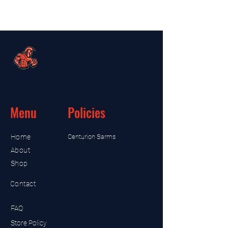
Menu
Policies
Home
Centurion Sarms
About
Shop
Contact
FAQ
Store Policy