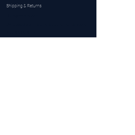
Shipping & Returns
UK Sarms Store
UK based sarms and supplements store
Buy SARMS UK
Peptides Store UK
Made in Britain
Company No.
15096278
VAT No. 450447994
The BEST UK Sarms Supplier in the North East
Designed by Top Tier LTD
Contact