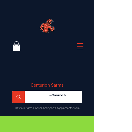
Centurion Sarms
​Best UK Sarms, online and sports supplements store