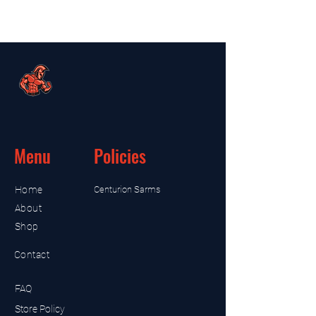
Menu
Policies
Home
Centurion Sarms
About
Shop
Contact
FAQ
Store Policy