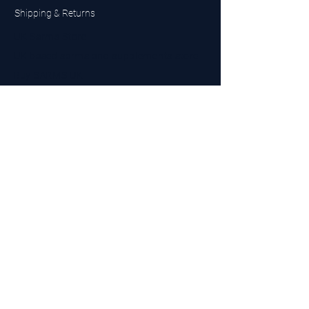
Shipping & Returns
UK Sarms Store
UK based sarms and supplements store
Buy SARMS UK
Peptides Store UK
Made in Britain
Company No.
15096278
VAT No. 450447994
The BEST UK Sarms Supplier in the North East
Designed by Top Tier LTD
Contact