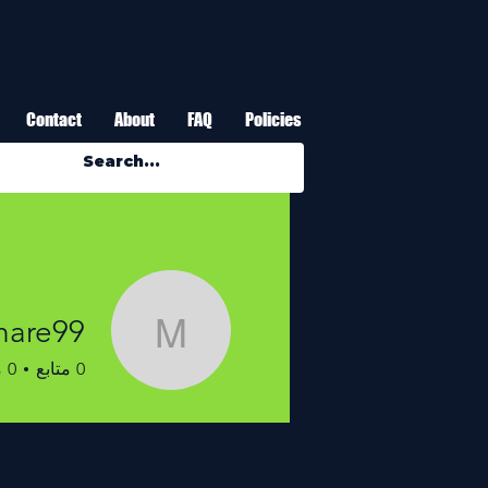
Contact
About
FAQ
Policies
hare99
enohare99
0
متابع
0
م