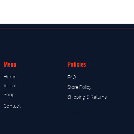
Menu
Policies
Home
FAQ
About
Store Policy
Shop
Shipping & Returns
Contact
UK Sarms Store
UK based sarms and supplement
Sarms and supplement