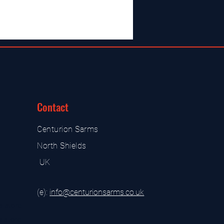
Contact
Centurion Sarms
North Shields
UK
(e):
i
nfo@centurionsarms.co.uk
s store
s store