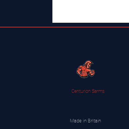
Centurion Sarms
Made in Britain