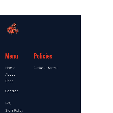
Menu
Policies
Home
Centurion Sarms
About
Shop
Contact
FAQ
Store Policy