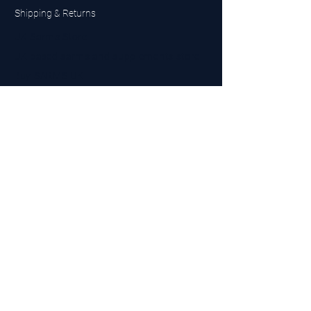
Shipping & Returns
UK Sarms Store
UK based sarms and supplements store
Buy SARMS UK
Peptides Store UK
Made in Britain
Company No.
15096278
VAT No. 450447994
The BEST UK Sarms Supplier in the North East
Designed by Top Tier LTD
Contact