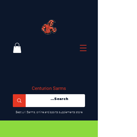
Centurion Sarms
​Best UK Sarms, online and sports supplements store