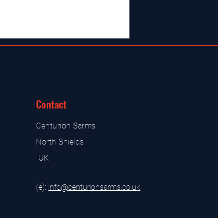
Contact
Centurion Sarms
North Shields
UK
(e):
i
nfo@centurionsarms.co.uk
s store
s store