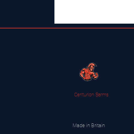
Centurion Sarms
Made in Britain