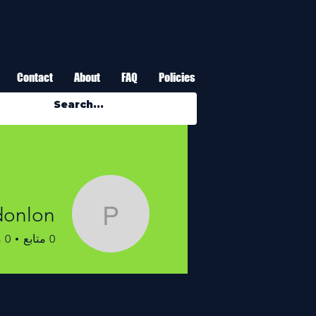
Contact
About
FAQ
Policies
donlon
pat.donlon
0
متابع
0
م