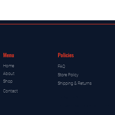
Menu
Policies
Home
FAQ
About
Store Policy
Shop
Shipping & Returns
Contact
UK Sarms Store
UK based sarms and supplement
Sarms and supplement