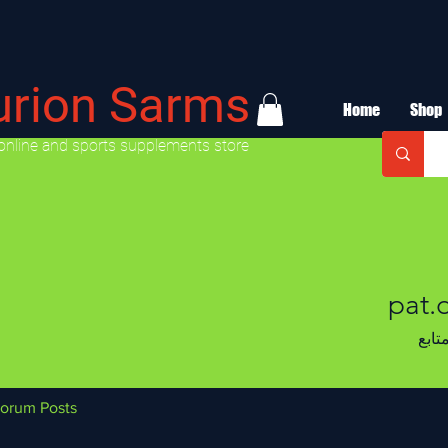
urion Sarms
Home
Shop
online and sports supplements store
pat.
تابع
orum Posts