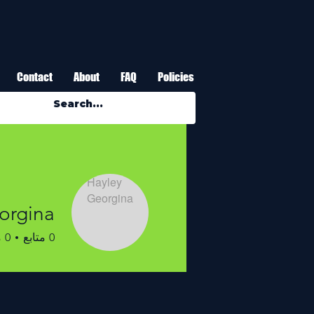
Contact
About
FAQ
Policies
orgina
0
متابع
0
م