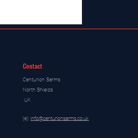
Contact
Centurion Sarms
North Shields
UK
(e):
i
nfo@centurionsarms.co.uk
s store
s store