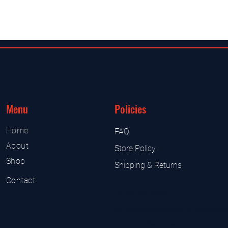
Menu
Policies
Home
FAQ
About
Store Policy
Shop
Shipping & Returns
Contact
UK Sarms Store
UK based sarms and supplement
Sarms and supplement