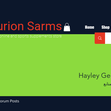
urion Sarms
Home
Shop
online and sports supplements store
Hayley Ge
تابع
orum Posts