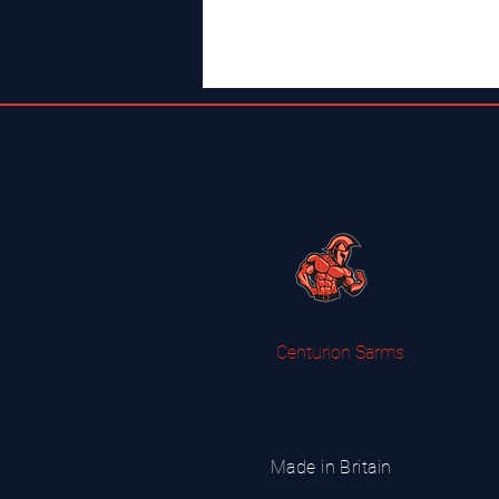
Centurion Sarms
Made in Britain