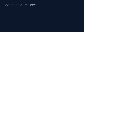
Shipping & Returns
UK Sarms Store
UK based sarms and supplements store
Buy SARMS UK
Peptides Store UK
Made in Britain
Company No.
15096278
VAT No. 450447994
The BEST UK Sarms Supplier in the North East
Designed by Top Tier LTD
Contact