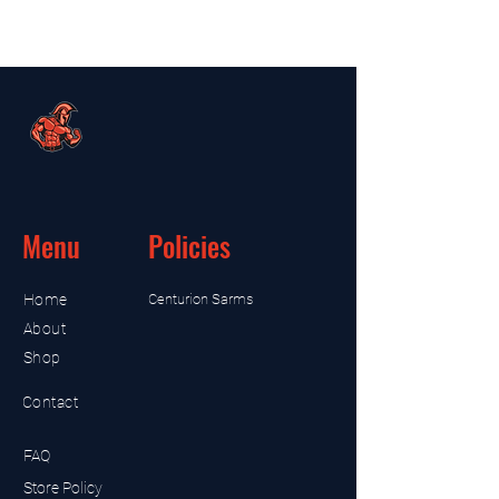
Menu
Policies
Home
Centurion Sarms
About
Shop
Contact
FAQ
Store Policy