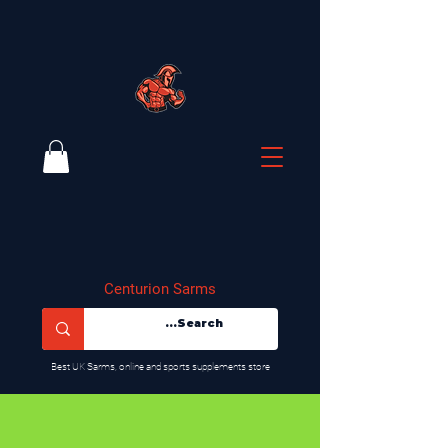
Centurion Sarms
​Best UK Sarms, online and sports supplements store