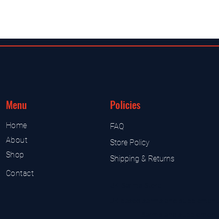
Menu
Policies
Home
FAQ
About
Store Policy
Shop
Shipping & Returns
Contact
UK Sarms Store
UK based sarms and supplement
Sarms and supplement