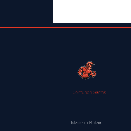
Centurion Sarms
Made in Britain