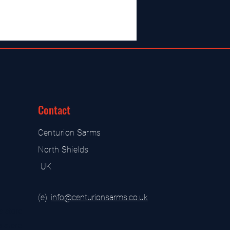
Contact
Centurion Sarms
North Shields
UK
(e):
i
nfo@centurionsarms.co.uk
s store
s store