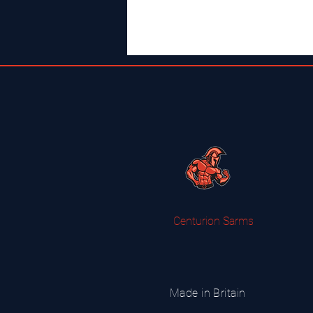
Centurion Sarms
Made in Britain