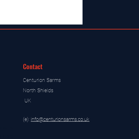
Contact
Centurion Sarms
North Shields
UK
(e):
i
nfo@centurionsarms.co.uk
s store
s store