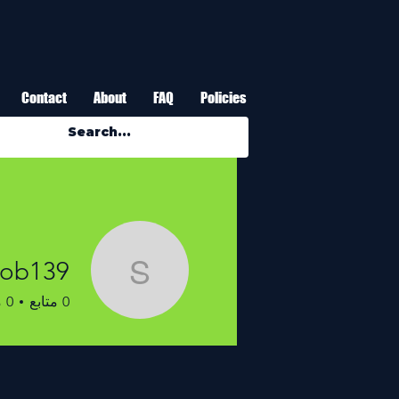
Contact
About
FAQ
Policies
rob139
ah.rob139
0
متابع
0
م