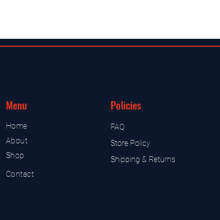
Menu
Policies
Home
FAQ
About
Store Policy
Shop
Shipping & Returns
Contact
UK Sarms Store
UK based sarms and supplement
Sarms and supplement