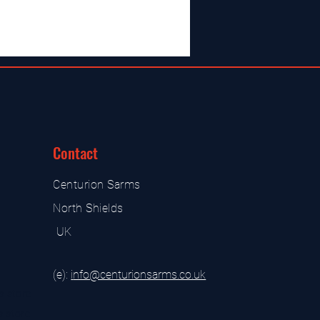
Contact
Centurion Sarms
North Shields
UK
(e):
i
nfo@centurionsarms.co.uk
s store
s store