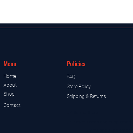
Menu
Policies
Home
FAQ
About
Store Policy
Shop
Shipping & Returns
Contact
UK Sarms Store
UK based sarms and supplement
Sarms and supplement