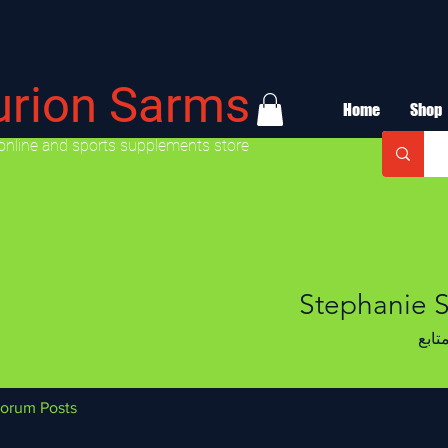
urion Sarms
Home
Shop
online and sports supplements store
Stephanie 
تابع
orum Posts