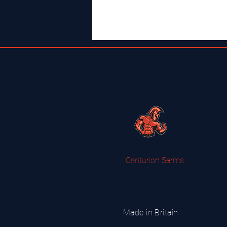
Centurion Sarms
Made in Britain