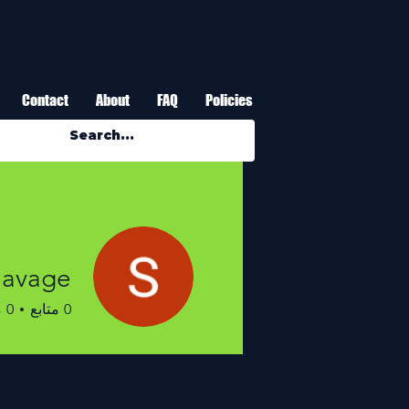
Contact
About
FAQ
Policies
Savage
0
متابع
0
م