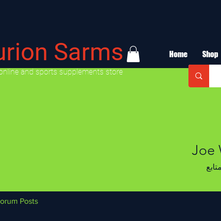
urion Sarms
Home
Shop
online and sports supplements store
Joe 
تابع
orum Posts