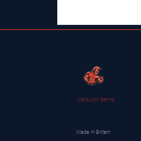
Centurion Sarms
Made in Britain