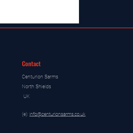
Contact
Centurion Sarms
North Shields
UK
(e):
i
nfo@centurionsarms.co.uk
s store
s store