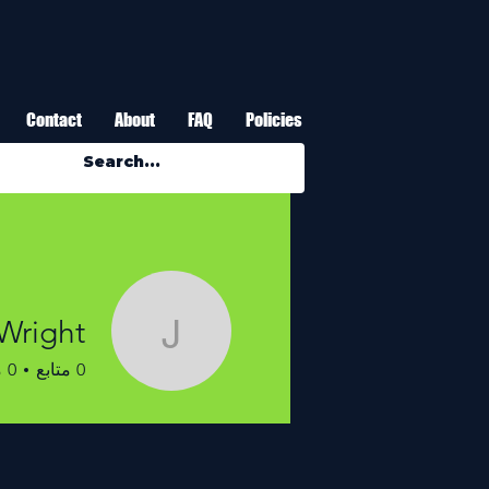
Contact
About
FAQ
Policies
Wright
Joe Wright
0
متابع
0
م