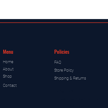
Menu
Policies
Home
FAQ
About
Store Policy
Shop
Shipping & Returns
Contact
UK Sarms Store
UK based sarms and supplement
Sarms and supplement