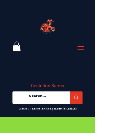
Centurion Sarms
​Bedste UK Sarms, online og sportstilskudsbutik