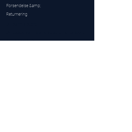
Forsendelse &amp;
Returnering
UK Sarms Store
UK based sarms and supplements store
Buy SARMS UK
Peptides Store UK
Fremstillet i Storbritannien
Company No.
15096278
VAT No. 450447994
The BEST UK Sarms Supplier in the North East
Designet af
Top Tier LTD
Kontakt