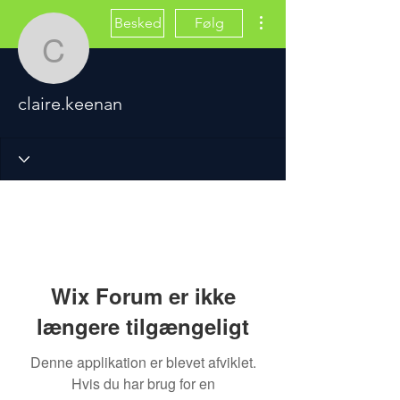
Flere handlinger
Besked
Følg
claire.keenan
claire.keenan
Wix Forum er ikke
længere tilgængeligt
Denne applikation er blevet afviklet.
Hvis du har brug for en