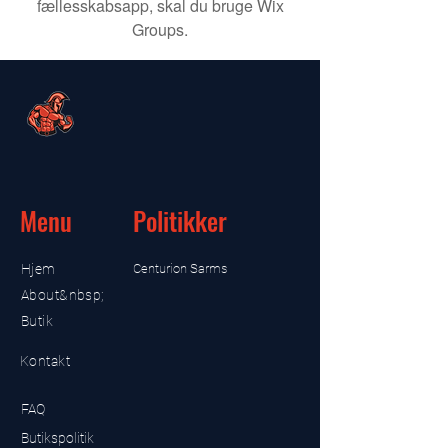
fællesskabsapp, skal du bruge Wix
Groups.
Menu
Politikker
Hjem
Centurion Sarms
About&nbsp;
Butik
Kontakt
FAQ
Butikspolitik