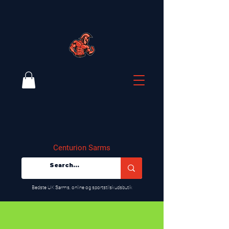
Centurion Sarms
​Bedste UK Sarms, online og sportstilskudsbutik