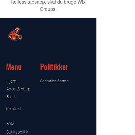
fællesskabsapp, skal du bruge Wix
Groups.
Menu
Politikker
Hjem
Centurion Sarms
About&nbsp;
Butik
Kontakt
FAQ
Butikspolitik