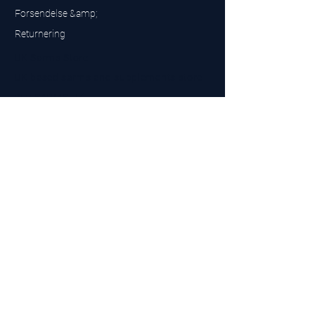
Forsendelse &amp;
Returnering
UK Sarms Store
UK based sarms and supplements store
Buy SARMS UK
Peptides Store UK
Fremstillet i Storbritannien
Company No.
15096278
VAT No. 450447994
The BEST UK Sarms Supplier in the North East
Designet af
Top Tier LTD
Kontakt