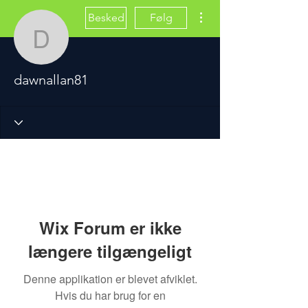
Flere handlinger
Besked
Følg
dawnallan81
dawnallan81
Wix Forum er ikke
længere tilgængeligt
Denne applikation er blevet afviklet.
Hvis du har brug for en