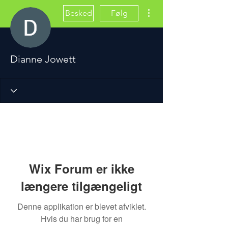
Flere handlinger
Besked
Følg
Dianne Jowett
Wix Forum er ikke
længere tilgængeligt
Denne applikation er blevet afviklet.
Hvis du har brug for en