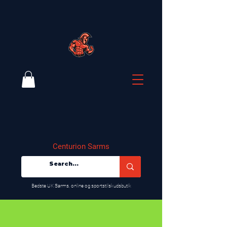
Centurion Sarms
​Bedste UK Sarms, online og sportstilskudsbutik