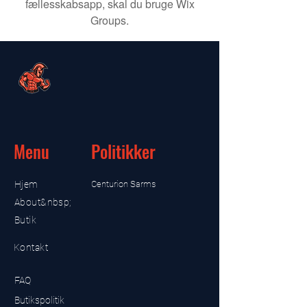
fællesskabsapp, skal du bruge Wix
Groups.
Menu
Politikker
Hjem
Centurion Sarms
About&nbsp;
Butik
Kontakt
FAQ
Butikspolitik