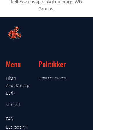
fællesskabsapp, skal du bruge Wix
Groups.
Menu
Politikker
Hjem
Centurion Sarms
About&nbsp;
Butik
Kontakt
FAQ
Butikspolitik