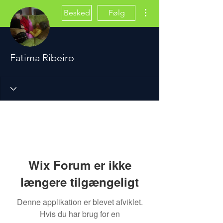
Flere handlinger
Besked
Følg
Fatima Ribeiro
Wix Forum er ikke
længere tilgængeligt
Denne applikation er blevet afviklet.
Hvis du har brug for en