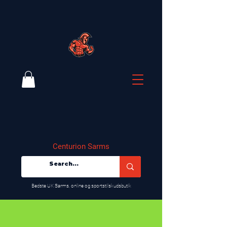
Centurion Sarms
​Bedste UK Sarms, online og sportstilskudsbutik