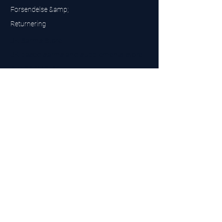
Forsendelse &amp;
Returnering
UK Sarms Store
UK based sarms and supplements store
Buy SARMS UK
Peptides Store UK
Fremstillet i Storbritannien
Company No.
15096278
VAT No. 450447994
The BEST UK Sarms Supplier in the North East
Designet af
Top Tier LTD
Kontakt