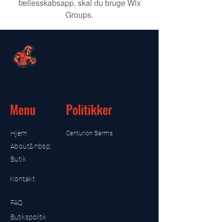
fællesskabsapp, skal du bruge Wix
Groups.
Menu
Politikker
Hjem
Centurion Sarms
About&nbsp;
Butik
Kontakt
FAQ
Butikspolitik