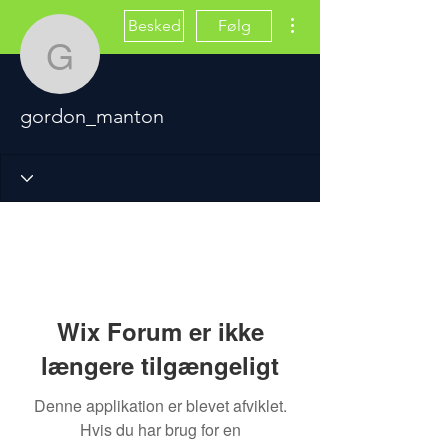
Flere handlinger
Besked
Følg
gordon_manton
gordon_manton
Wix Forum er ikke
længere tilgængeligt
Denne applikation er blevet afviklet.
Hvis du har brug for en