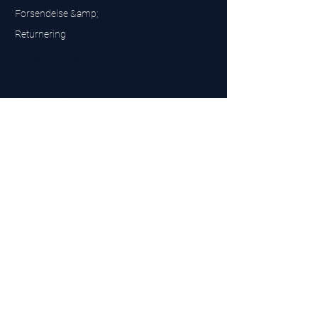
Forsendelse &amp;
Returnering
UK Sarms Store
UK based sarms and supplements store
Buy SARMS UK
Peptides Store UK
Fremstillet i Storbritannien
Company No.
15096278
VAT No. 450447994
The BEST UK Sarms Supplier in the North East
Designet af
Top Tier LTD
Kontakt