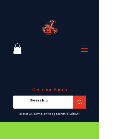
Centurion Sarms
​Bedste UK Sarms, online og sportstilskudsbutik