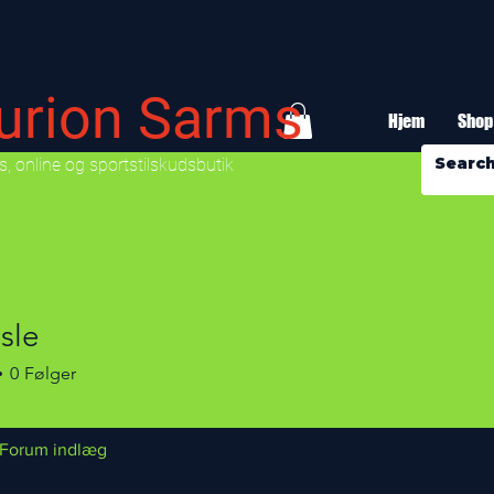
urion Sarms
Hjem
Shop
, online og sportstilskudsbutik
sle
0
Følger
Forum indlæg