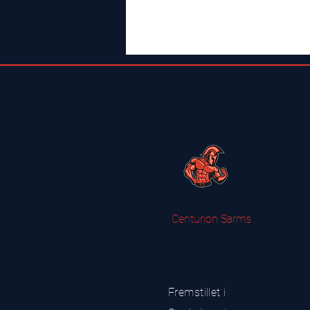
Centurion Sarms
Fremstillet i