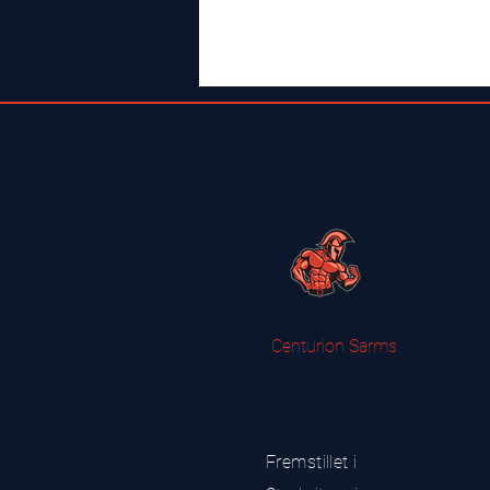
Centurion Sarms
Fremstillet i