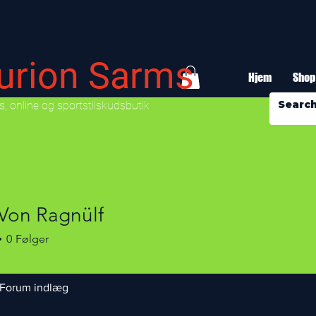
urion Sarms
Hjem
Shop
, online og sportstilskudsbutik
 Von Ragnülf
0
Følger
Forum indlæg