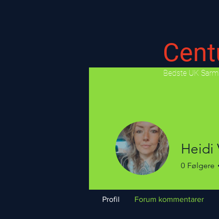
Cent
​Bedste UK Sarms
Heidi
0
Følgere
Profil
Forum kommentarer