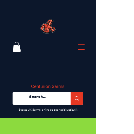
Centurion Sarms
​Bedste UK Sarms, online og sportstilskudsbutik