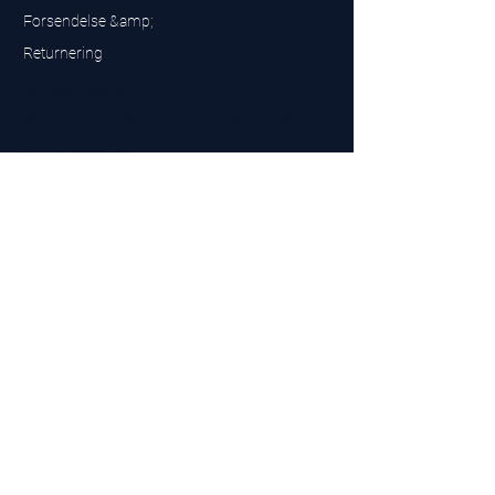
Forsendelse &amp;
Returnering
UK Sarms Store
UK based sarms and supplements store
Buy SARMS UK
Peptides Store UK
Fremstillet i Storbritannien
Company No.
15096278
VAT No. 450447994
The BEST UK Sarms Supplier in the North East
Designet af
Top Tier LTD
Kontakt