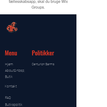
fællesskabsapp, skal du bruge Wix
Groups.
Menu
Politikker
Hjem
Centurion Sarms
About&nbsp;
Butik
Kontakt
FAQ
Butikspolitik