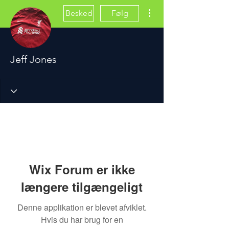
Flere handlinger
Besked
Følg
Jeff Jones
Wix Forum er ikke
længere tilgængeligt
Denne applikation er blevet afviklet.
Hvis du har brug for en