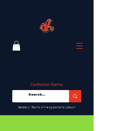
Centurion Sarms
​Bedste UK Sarms, online og sportstilskudsbutik