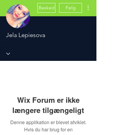
Flere handlinger
Besked
Følg
Jela Lepiesova
Wix Forum er ikke
længere tilgængeligt
Denne applikation er blevet afviklet.
Hvis du har brug for en