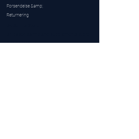
Forsendelse &amp;
Returnering
UK Sarms Store
UK based sarms and supplements store
Buy SARMS UK
Peptides Store UK
Fremstillet i Storbritannien
Company No.
15096278
VAT No. 450447994
The BEST UK Sarms Supplier in the North East
Designet af
Top Tier LTD
Kontakt