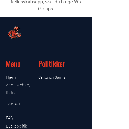
fællesskabsapp, skal du bruge Wix
Groups.
Menu
Politikker
Hjem
Centurion Sarms
About&nbsp;
Butik
Kontakt
FAQ
Butikspolitik