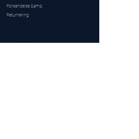
Forsendelse &amp;
Returnering
UK Sarms Store
UK based sarms and supplements store
Buy SARMS UK
Peptides Store UK
Fremstillet i Storbritannien
Company No.
15096278
VAT No. 450447994
The BEST UK Sarms Supplier in the North East
Designet af
Top Tier LTD
Kontakt