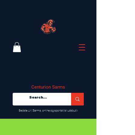
Centurion Sarms
​Bedste UK Sarms, online og sportstilskudsbutik