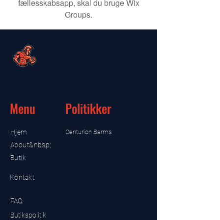
fællesskabsapp, skal du bruge Wix
Groups.
Menu
Politikker
Hjem
Centurion Sarms
About&nbsp;
Butik
Kontakt
FAQ
Butikspolitik