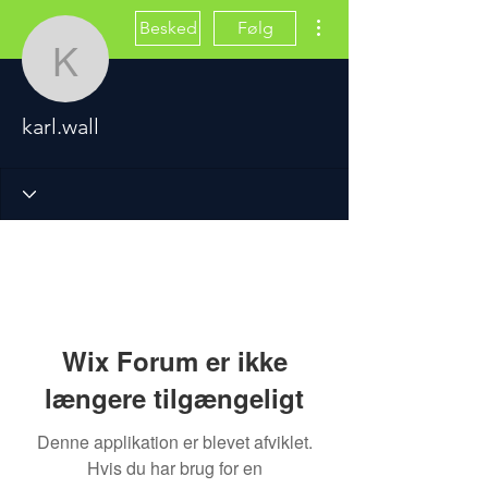
Flere handlinger
Besked
Følg
karl.wall
karl.wall
Wix Forum er ikke
længere tilgængeligt
Denne applikation er blevet afviklet.
Hvis du har brug for en