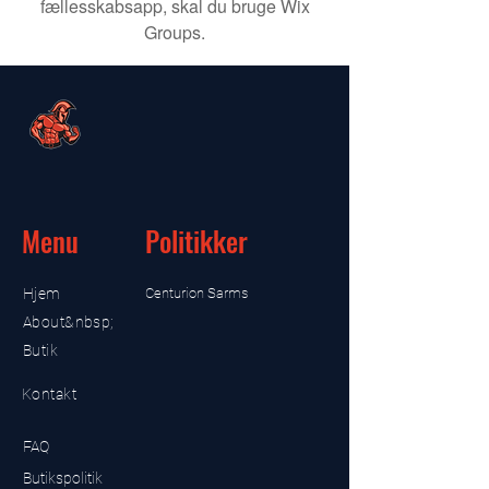
fællesskabsapp, skal du bruge Wix
Groups.
Menu
Politikker
Hjem
Centurion Sarms
About&nbsp;
Butik
Kontakt
FAQ
Butikspolitik