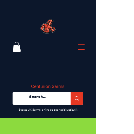
Centurion Sarms
​Bedste UK Sarms, online og sportstilskudsbutik