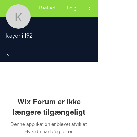
Flere handlinger
Besked
Følg
kayehill92
kayehill92
Wix Forum er ikke
længere tilgængeligt
Denne applikation er blevet afviklet.
Hvis du har brug for en