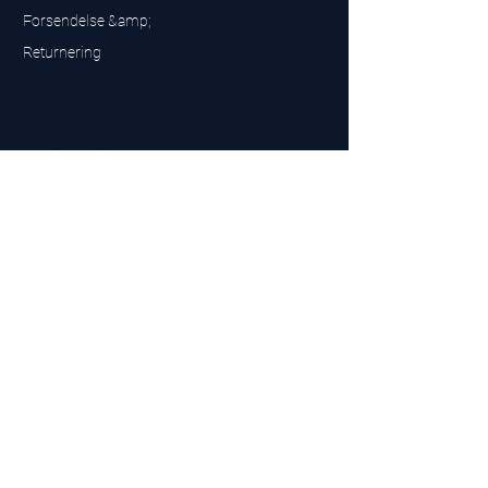
Forsendelse &amp;
Returnering
UK Sarms Store
UK based sarms and supplements store
Buy SARMS UK
Peptides Store UK
Fremstillet i Storbritannien
Company No.
15096278
VAT No. 450447994
The BEST UK Sarms Supplier in the North East
Designet af
Top Tier LTD
Kontakt