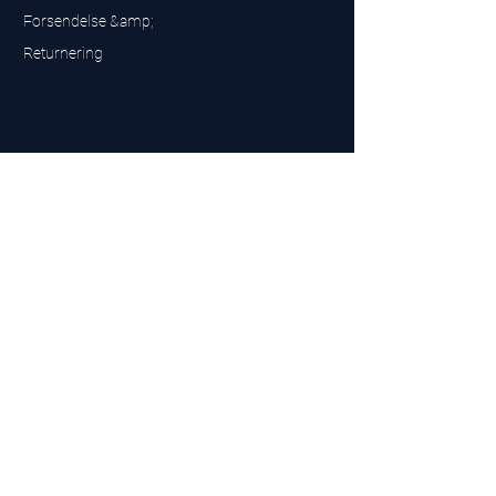
Forsendelse &amp;
Returnering
UK Sarms Store
UK based sarms and supplements store
Buy SARMS UK
Peptides Store UK
Fremstillet i Storbritannien
Company No.
15096278
VAT No. 450447994
The BEST UK Sarms Supplier in the North East
Designet af
Top Tier LTD
Kontakt