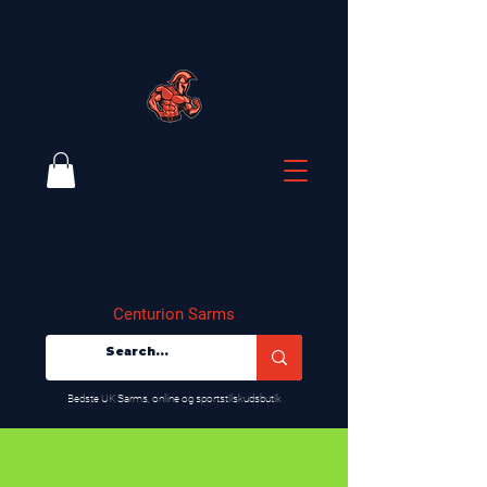
Centurion Sarms
​Bedste UK Sarms, online og sportstilskudsbutik