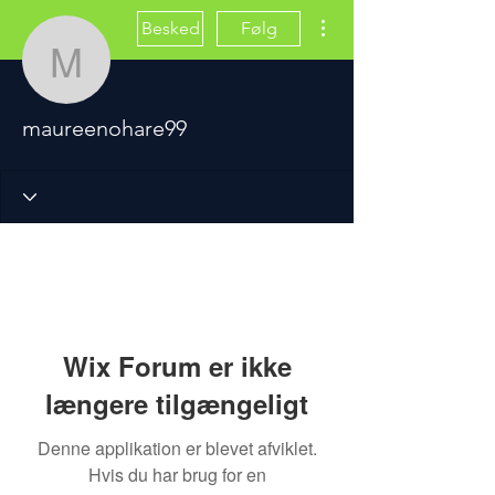
Flere handlinger
Besked
Følg
maureenohare99
maureenohare99
Wix Forum er ikke
længere tilgængeligt
Denne applikation er blevet afviklet.
Hvis du har brug for en