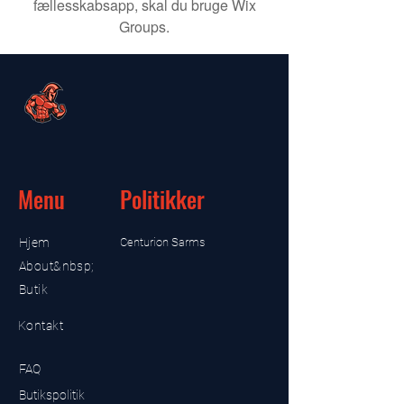
fællesskabsapp, skal du bruge Wix
Groups.
Menu
Politikker
Hjem
Centurion Sarms
About&nbsp;
Butik
Kontakt
FAQ
Butikspolitik