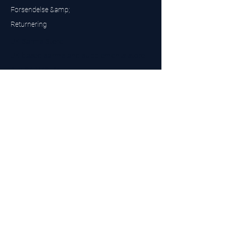
Forsendelse &amp;
Returnering
UK Sarms Store
UK based sarms and supplements store
Buy SARMS UK
Peptides Store UK
Fremstillet i Storbritannien
Company No.
15096278
VAT No. 450447994
The BEST UK Sarms Supplier in the North East
Designet af
Top Tier LTD
Kontakt