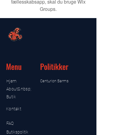
fællesskabsapp, skal du bruge Wix
Groups.
Menu
Politikker
Hjem
Centurion Sarms
About&nbsp;
Butik
Kontakt
FAQ
Butikspolitik