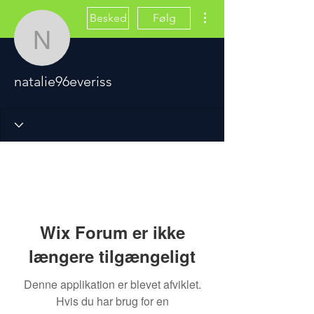
Flere handlinger
Besked
Følg
natalie96everiss
natalie96everiss
Wix Forum er ikke
længere tilgængeligt
Denne applikation er blevet afviklet.
Hvis du har brug for en