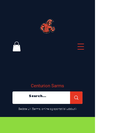
Centurion Sarms
​Bedste UK Sarms, online og sportstilskudsbutik