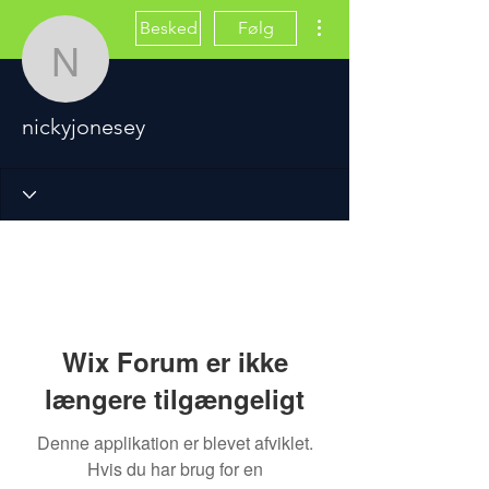
Flere handlinger
Besked
Følg
nickyjonesey
nickyjonesey
Wix Forum er ikke
længere tilgængeligt
Denne applikation er blevet afviklet.
Hvis du har brug for en