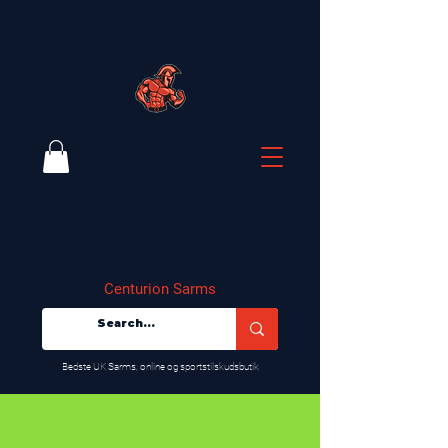
Centurion Sarms
​Bedste UK Sarms, online og sportstilskudsbutik