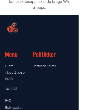
fællesskabsapp, skal du bruge Wix
Groups.
Menu
Politikker
Hjem
Centurion Sarms
About&nbsp;
Butik
Kontakt
FAQ
Butikspolitik