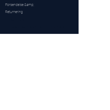
Forsendelse &amp;
Returnering
UK Sarms Store
UK based sarms and supplements store
Buy SARMS UK
Peptides Store UK
Fremstillet i Storbritannien
Company No.
15096278
VAT No. 450447994
The BEST UK Sarms Supplier in the North East
Designet af
Top Tier LTD
Kontakt