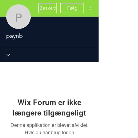
Flere handlinger
Besked
Følg
paynb
paynb
Wix Forum er ikke
længere tilgængeligt
Denne applikation er blevet afviklet.
Hvis du har brug for en