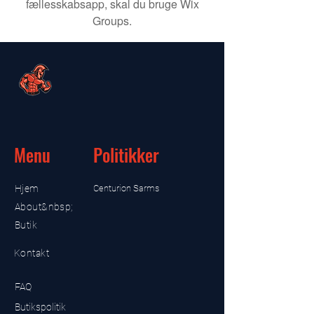
fællesskabsapp, skal du bruge Wix
Groups.
Menu
Politikker
Hjem
Centurion Sarms
About&nbsp;
Butik
Kontakt
FAQ
Butikspolitik