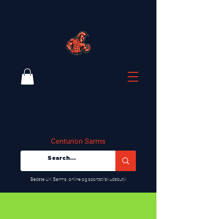
Centurion Sarms
​Bedste UK Sarms, online og sportstilskudsbutik