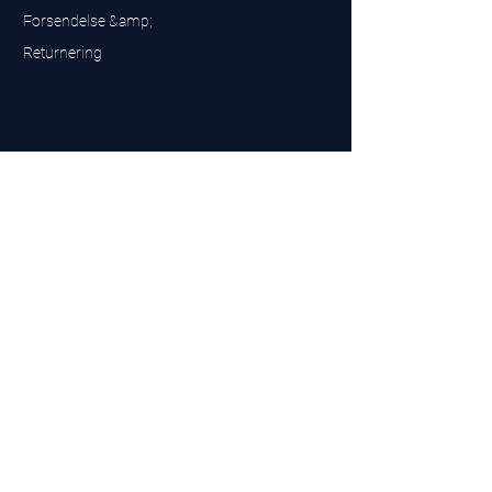
Forsendelse &amp;
Returnering
UK Sarms Store
UK based sarms and supplements store
Buy SARMS UK
Peptides Store UK
Fremstillet i Storbritannien
Company No.
15096278
VAT No. 450447994
The BEST UK Sarms Supplier in the North East
Designet af
Top Tier LTD
Kontakt