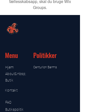
fællesskabsapp, skal du bruge Wix
Groups.
Menu
Politikker
Hjem
Centurion Sarms
About&nbsp;
Butik
Kontakt
FAQ
Butikspolitik