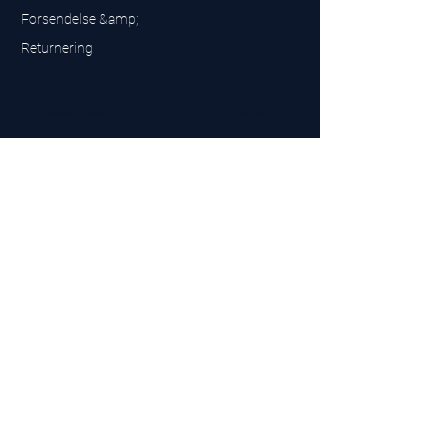
Forsendelse &amp;
Returnering
UK Sarms Store
UK based sarms and supplements store
Buy SARMS UK
Peptides Store UK
Fremstillet i Storbritannien
Company No.
15096278
VAT No. 450447994
The BEST UK Sarms Supplier in the North East
Designet af
Top Tier LTD
Kontakt