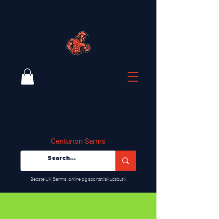
Centurion Sarms
​Bedste UK Sarms, online og sportstilskudsbutik