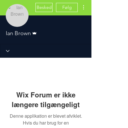
Flere handlinger
Besked
Følg
Admin
Ian Brown
Wix Forum er ikke
længere tilgængeligt
Denne applikation er blevet afviklet.
Hvis du har brug for en