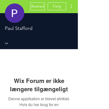
Flere handlinger
Besked
Følg
Paul Stafford
Wix Forum er ikke
længere tilgængeligt
Denne applikation er blevet afviklet.
Hvis du har brug for en