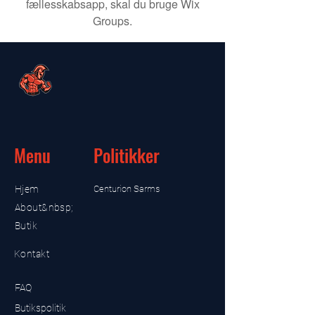
fællesskabsapp, skal du bruge Wix
Groups.
Menu
Politikker
Hjem
Centurion Sarms
About&nbsp;
Butik
Kontakt
FAQ
Butikspolitik