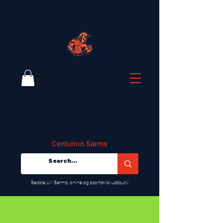
Centurion Sarms
​Bedste UK Sarms, online og sportstilskudsbutik