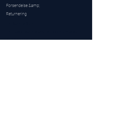
Forsendelse &amp;
Returnering
UK Sarms Store
UK based sarms and supplements store
Buy SARMS UK
Peptides Store UK
Fremstillet i Storbritannien
Company No.
15096278
VAT No. 450447994
The BEST UK Sarms Supplier in the North East
Designet af
Top Tier LTD
Kontakt